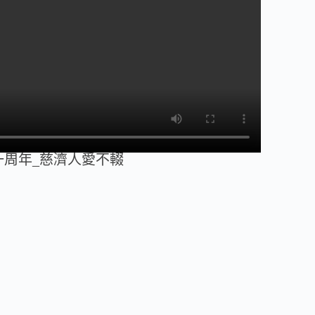
強震一周年_慈濟人愛不輟