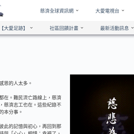
慈濟全球資訊網
大愛電視台
【大愛足跡】
社區回饋計畫
最新活動訊息
要感恩的人太多。
都在。難民流亡路線上，慈濟
，慈濟志工也在。這些紀錄不
的本分事。
著彼此的記憶與初心，再回到那
持與「心心」相惜；幸福了，