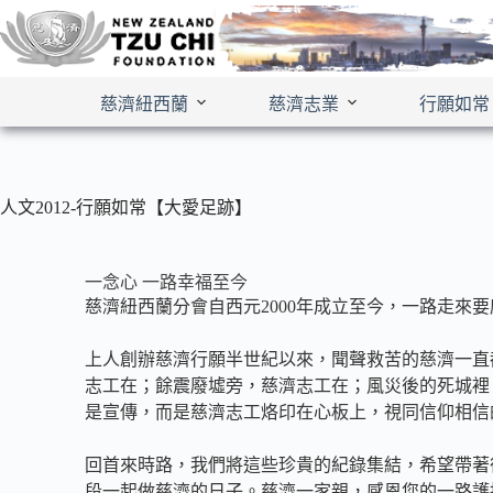
慈濟紐西蘭
慈濟志業
行願如常
人文2012-行願如常【大愛足跡】
一念心 一路幸福至今
慈濟紐西蘭分會自西元2000年成立至今，一路走來
上人創辦慈濟行願半世紀以來，聞聲救苦的慈濟一直
志工在；餘震廢墟旁，慈濟志工在；風災後的死城裡
是宣傳，而是慈濟志工烙印在心板上，視同信仰相信
​​回首來時路，我們將這些珍貴的紀錄集結，希望帶
段一起做慈濟的日子。慈濟一家親，感恩您的一路護